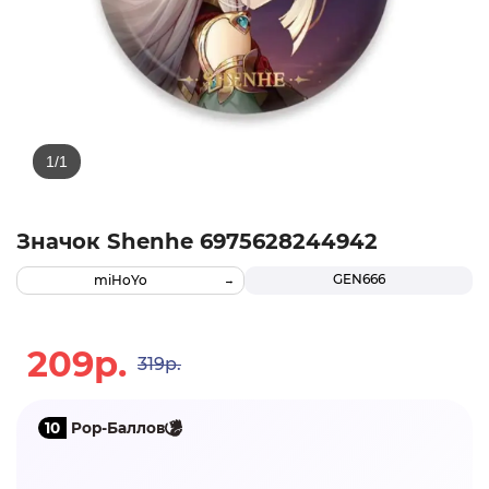
Значок Shenhe 6975628244942
GEN666
miHoYo
209р.
319р.
10
Pop-Баллов