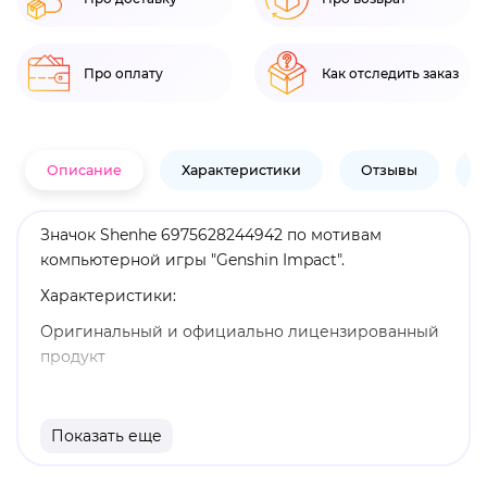
Про оплату
Как отследить заказ
Описание
Характеристики
Отзывы
В
Значок Shenhe 6975628244942 по мотивам
компьютерной игры "Genshin Impact".
Характеристики:
Оригинальный и официально лицензированный
продукт
Бренд: Genshin Impact
Шэнь Хэ - играбельный Крио персонаж в "Genshin
Показать еще
Impact". Шэнь Хэ - загадочная и таинственная
девушка. Она провела очень много времени с