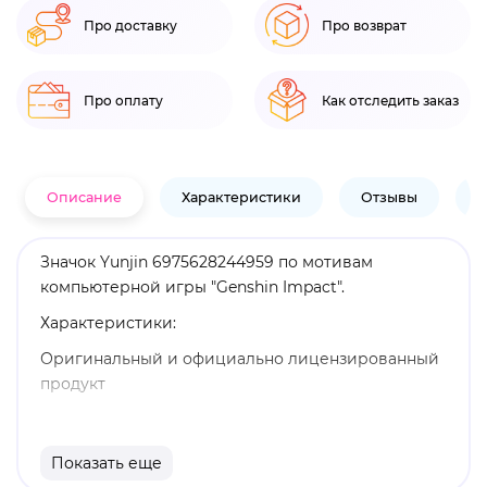
Про доставку
Про возврат
Про оплату
Как отследить заказ
Описание
Характеристики
Отзывы
В
Значок Yunjin 6975628244959 по мотивам
компьютерной игры "Genshin Impact".
Характеристики:
Оригинальный и официально лицензированный
продукт
Бренд: Genshin Impact
Юнь Цзинь - играбельный географический
Показать еще
персонаж в "Genshin Impact". Юнь Цзинь - крайне