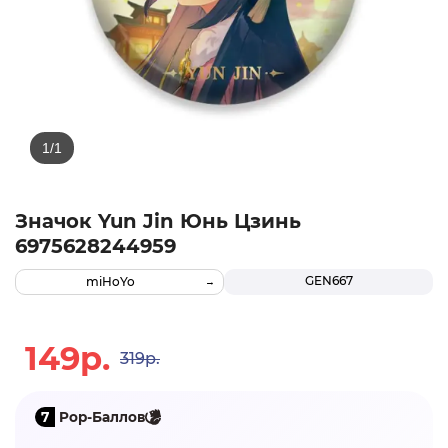
Значок Yun Jin Юнь Цзинь
6975628244959
GEN667
miHoYo
149р.
319р.
7
Pop-Баллов