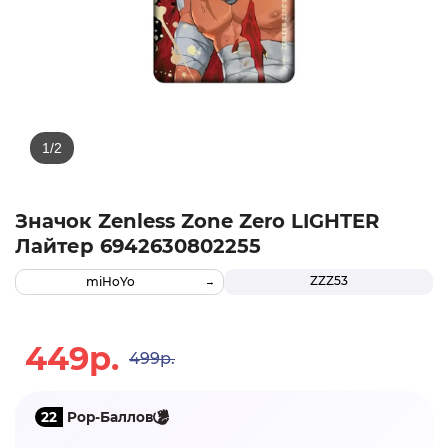
Значок Zenless Zone Zero LIGHTER
Лайтер 6942630802255
ZZZ53
miHoYo
449р.
499р.
22
Pop-Баллов