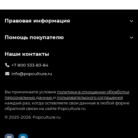
мире, включая Россию и привлёк миллионы
игроков. Компания-разработчик miHoYo
выпускает большое количество лицензионного
Правовая информация
мерча по игре: от значков до больших
коллекционных фигурок. Узнать лицензионный
Помощь покупателю
мерч можно по специальной голографической
наклейке на упаковке.
Наши контакты
+7 800 533-83-84
info@popculture.ru
Вы принимаете условия
политики в отношении обработки
персональных данных
и
пользовательского соглашения
каждый раз, когда оставляете свои данные в любой форме
обратной связи на сайте Popculture.ru
© 2025-2026. Popculture.ru