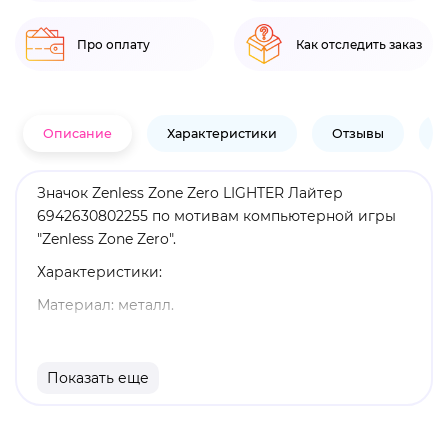
Про оплату
Как отследить заказ
Описание
Характеристики
Отзывы
В
Значок Zenless Zone Zero LIGHTER Лайтер
6942630802255 по мотивам компьютерной игры
"Zenless Zone Zero".
Характеристики:
Материал: металл.
Размеры: 4,5 х 7 см.
Оригинальный и официально лицензированный
Показать еще
продукт.
Бренд: Zenless Zone Zero.