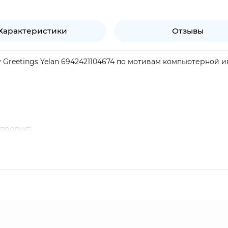
Характеристики
Отзывы
 Greetings Yelan 6942421104674 по мотивам компьютерной иг
продукт.
 элегантная пятизвёздочная гидро-лучница. Загадочная и ин
ьство и благосклонность многим интересны.