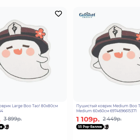
врик Large Boo Tao! 80x80см
Пушистый коврик Medium Boo T
64
Medium 60x60см 6974696615371
.
1 109р.
3 899р.
2 449р.
ов
55 Pop-Баллов