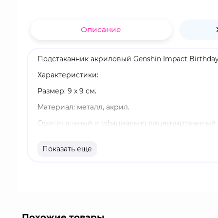
Описание
Подстаканник акриловый Genshin Impact Birthday
Характеристики:
Размер: 9 x 9 см.
Материал: металл, акрил.
Оригинальный и официально лицензированный 
Бренд: Genshin Impact.
Показать еще
Е Лань - водный играбельный персонаж. Е Лань -
много известно, но в то же время ее покровител
Похожие товары