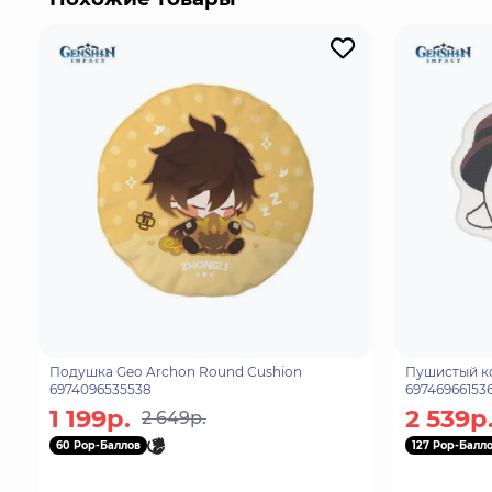
Подушка Geo Archon Round Cushion
Пушистый ко
6974096535538
69746966153
1 199р.
2 539р
2 649р.
60 Pop-Баллов
127 Pop-Балл