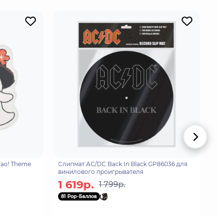
ao! Theme
Слипмат AС/DС Back In Black GP86036 для
винилового проигрывателя
1 619р.
1 799р.
81 Pop-Баллов