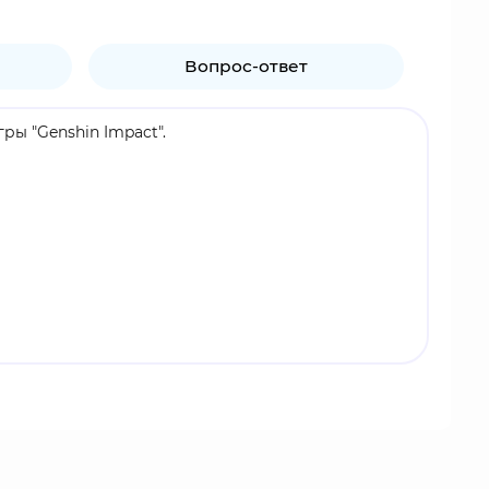
Вопрос-ответ
ры "Genshin Impact".
огда неуловимая личность, о которой не так