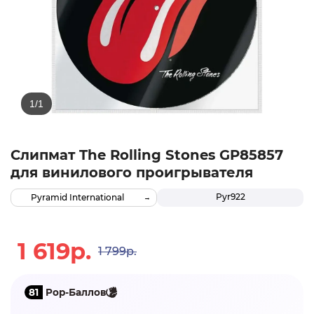
Слипмат The Rolling Stones GP85857
для винилового проигрывателя
Pyr922
Pyramid International
1 619р.
1 799р.
81
Pop-Баллов