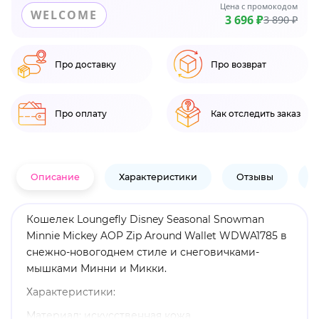
Цена с промокодом
WELCOME
3 696 ₽
3 890 ₽
Про доставку
Про возврат
Про оплату
Как отследить заказ
Описание
Характеристики
Отзывы
В
Кошелек Loungefly Disney Seasonal Snowman
Minnie Mickey AOP Zip Around Wallet WDWA1785 в
снежно-новогоднем стиле и снеговичками-
мышками Минни и Микки.
Характеристики:
Материал: искусственная кожа