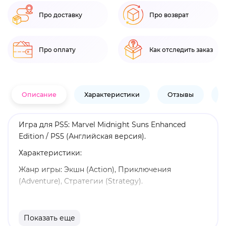
Про доставку
Про возврат
Про оплату
Как отследить заказ
Описание
Характеристики
Отзывы
В
Игра для PS5: Marvel Midnight Suns Enhanced
Edition / PS5 (Английская версия).
Характеристики:
Жанр игры: Экшн (Action), Приключения
(Adventure), Стратегии (Strategy).
Язык: Английская версия.
Издатель: 2К.
Показать еще