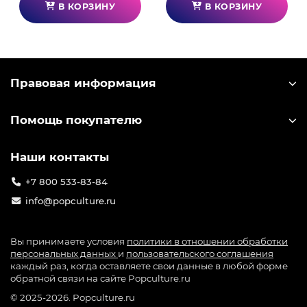
навыков, позволяющих вам создать свою
В КОРЗИНУ
В КОРЗИНУ
собственную уникальную версию Охотника, вы
сможете выбрать, как отправить армию Лилит
обратно в подземный мир.
Сражайтесь с легионами Лилит стильно с
Правовая информация
помощью расширенного издания Marvel's
Midnight Suns!
Помощь покупателю
Расширенное издание включает в себя:
Базовая игра Marvel's Midnight Suns,
Наши контакты
5 премиум-скинов.
+7 800 533-83-84
Премиум-скины включают в себя:
info@popculture.ru
Капитан Америка (Будущий солдат),
Капитан Марвел (Мар-Велл),
Вы принимаете условия
политики в отношении обработки
персональных данных
и
пользовательского соглашения
Мэджик (Феникс Пять),
каждый раз, когда оставляете свои данные в любой форме
обратной связи на сайте Popculture.ru
Нико Минору (сестра Гримм),
© 2025-2026. Popculture.ru