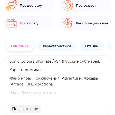
Про доставку
Про возврат
Про оплату
Как отследить заказ
Описание
Характеристики
Отзывы
В
Sonic Colours Ultimate /PS4 (Русские субтитры).
Характеристики:
Жанр игры: Приключения (Adventure), Аркады
(Arcade), Экшн (Action).
Язык: Русские субтитры.
Издатель: SEGA.
Показать еще
Возрастные ограничения: 6+.