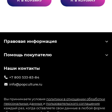
В КОРЗИНУ
В КОРЗИНУ
возможности, дополнительные игровые режимы,
а также улучшенный игровой процесс - все это
Sonic Colors: Ultimate! Сонику предстоит
преодолеть немало трудностей, чтобы спасти
виспов, но с вашей помощью это станет ярким
приключением!
Правовая информация
Помощь покупателю
Наши контакты
+7 800 533-83-84
info@popculture.ru
Вы принимаете условия
политики в отношении обработки
персональных данных
и
пользовательского соглашения
каждый раз, когда оставляете свои данные в любой форме