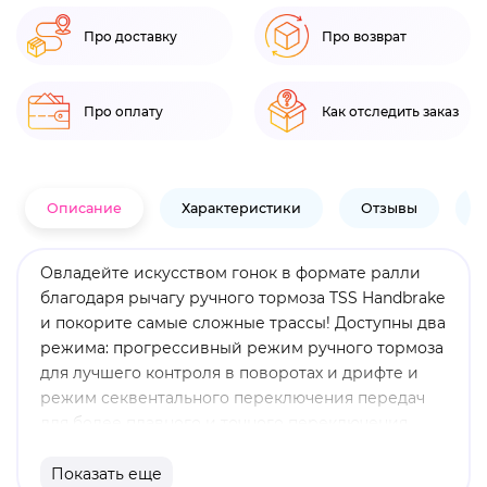
Про доставку
Про возврат
Про оплату
Как отследить заказ
Описание
Характеристики
Отзывы
В
Овладейте искусством гонок в формате ралли
благодаря рычагу ручного тормоза TSS Handbrake
и покорите самые сложные трассы! Доступны два
режима: прогрессивный режим ручного тормоза
для лучшего контроля в поворотах и дрифте и
режим секвентального переключения передач
для более плавного и точного переключения
передач. Вдохновленный настоящим
профессиональным оборудованием, рычаг
Показать еще