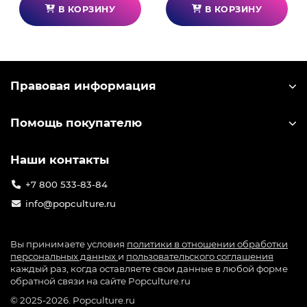
В комплект поставки входит набор для
В КОРЗИНУ
В КОРЗИНУ
регулировки наклона рычага.
Оборудование высокого качества
Ручной тормоз TSS Handbrake на 90% изготовлен
из металла: стали и алюминия. Он оснащен
Правовая информация
высококачественными компонентами, включая
подшипники скольжения немецкого
Помощь покупателю
производства и плоские пружины
промышленного класса с сопротивлением 4 кг.
Наши контакты
Магнитные датчики
+7 800 533-83-84
В TSS Handbrake используется технология H. E. A.
R. T (HallEffect AccuRate Technology) с магнитными
info@popculture.ru
датчиками для хирургической точности, которая
не снижается со временем.
Вы принимаете условия
политики в отношении обработки
персональных данных
Параметры настоящего рычага
и
пользовательского соглашения
каждый раз, когда оставляете свои данные в любой форме
Соотношение масштабов рычага TSS Handbrake и
обратной связи на сайте Popculture.ru
настоящего ручного тормоза - 1:1, а ручка рычага
© 2025-2026. Popculture.ru