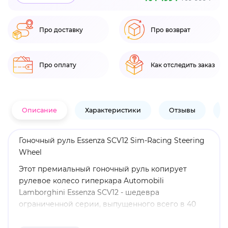
Про доставку
Про возврат
Про оплату
Как отследить заказ
Описание
Характеристики
Отзывы
В
Гоночный руль Essenza SCV12 Sim-Racing Steering
Wheel
Этот премиальный гоночный руль копирует
рулевое колесо гиперкара Automobili
Lamborghini Essenza SCV12 - шедевра
ограниченной серии, выпущенного всего в 40
экземплярах.