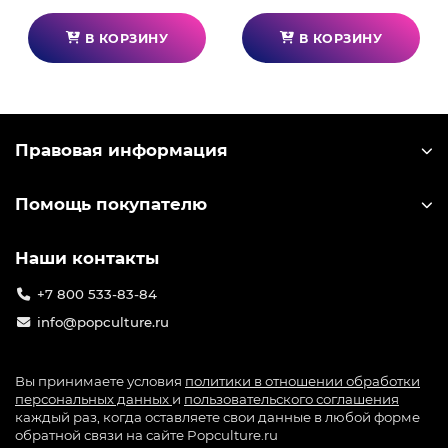
алюминия.
Материал вращающегося энкодера: Сплав
В КОРЗИНУ
В КОРЗИНУ
алюминия.
Дисплей приборной панели: 4,3-дюймовый
цветной сенсорный ЖК-дисплей.
Разрешение дисплея: 800х480.
Правовая информация
Подрулевые переключатели: 2.
Помощь покупателю
Кнопки: 8.
Энкодеры для большого пальца: 4.
Наши контакты
Вращающиеся энкодеры: 4 (12 положений).
+7 800 533-83-84
Светодиоды оборотов в минуту: 10.
info@popculture.ru
Цвета индикатора переключения передач: 256 x
256 x 256 (16,7 миллионов цветов).
Вы принимаете условия
политики в отношении обработки
персональных данных
и
пользовательского соглашения
Способ крепления: Быстросъемный механизм.
каждый раз, когда оставляете свои данные в любой форме
Материал быстросъемного механизма: Сплав
обратной связи на сайте Popculture.ru