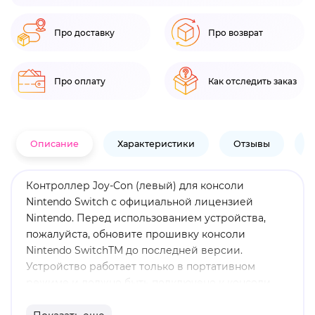
Про доставку
Про возврат
Про оплату
Как отследить заказ
Описание
Характеристики
Отзывы
В
Контроллер Joy-Con (левый) для консоли
Nintendo Switch с официальной лицензией
Nintendo. Перед использованием устройства,
пожалуйста, обновите прошивку консоли
Nintendo SwitchTM до последней версии.
Устройство работает только в портативном
режиме и должно быть подключено к консоли
Nintendo SwitchTM для работы. Устройство нельзя