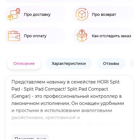
Про доставку
Про возврат
Про оплату
Как отследить заказ
Описание
Характеристики
Отзывы
В
Представляем новинку в семействе HORI Split
Pad - Split Pad Compact! Split Pad Compact
(Gengar) - это профессиональный контроллер в
лаконичном исполнении. Он оснащен удобными
и простыми в использовании аналоговыми
джойстиками, крестовиной и
программируемыми кнопками . Расширенные
функции включают в себя назначаемые задние