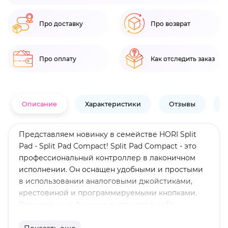
Про доставку
Про возврат
Про оплату
Как отследить заказ
Описание
Характеристики
Отзывы
В
Представляем новинку в семействе HORI Split
Pad - Split Pad Compact! Split Pad Compact - это
профессиональный контроллер в лаконичном
исполнении. Он оснащен удобными и простыми
в использовании аналоговыми джойстиками,
крестовиной и программируемыми кнопками.
Расширенные функции включают в себя
назначаемые задние триггеры, функцию Turbo и