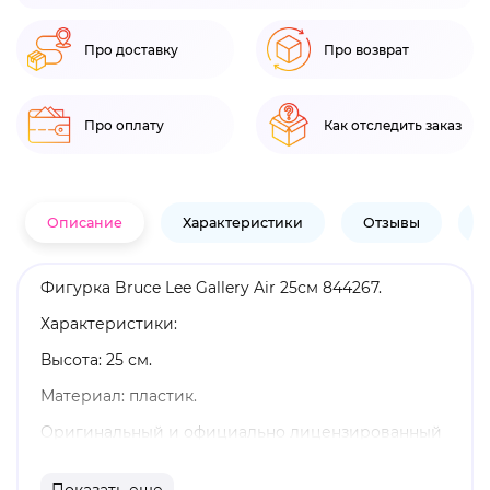
Про доставку
Про возврат
Про оплату
Как отследить заказ
Описание
Характеристики
Отзывы
В
Фигурка Bruce Lee Gallery Air 25см 844267.
Характеристики:
Высота: 25 см.
Материал: пластик.
Оригинальный и официально лицензированный
продукт.