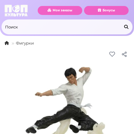
Мои заказы
Бонусы
Фигурки