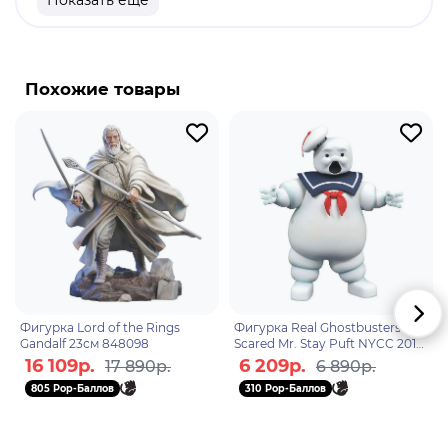
Показать еще
Бренд: Diamond Select.
Брюс Ли, он же Ли Чаньфань - гонконгский и
американский киноактёр, режиссёр, сценарист,
продюсер, популяризатор и реформатор в
Похожие товары
области китайских боевых искусств, мастер
боевых искусств, постановщик боевых сцен,
основоположник стиля Джит Кун-До.
Фигурка Lord of the Rings
Фигурка Real Ghostbusters
Gandalf 23см 848098
Scared Mr. Stay Puft NYCC 2019
18 см 8835210
16 109р.
6 209р.
17 890р.
6 890р.
805 Pop-Баллов
310 Pop-Баллов