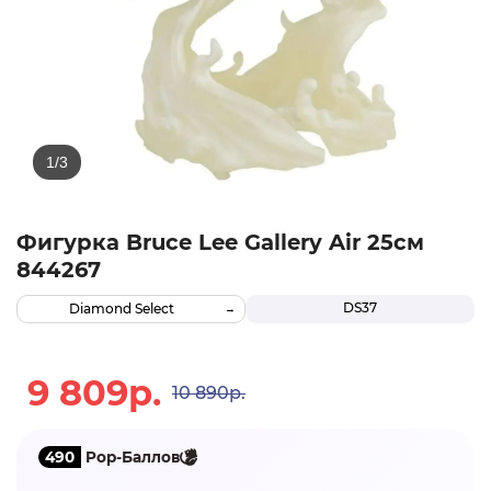
Фигурка Bruce Lee Gallery Air 25см
844267
DS37
Diamond Select
9 809р.
10 890р.
490
Pop-Баллов