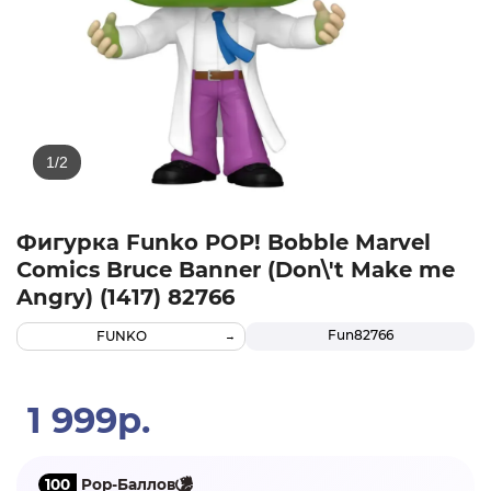
Фигурка Funko POP! Bobble Marvel
Comics Bruce Banner (Don\'t Make me
Angry) (1417) 82766
Fun82766
FUNKO
1 999р.
100
Pop-Баллов