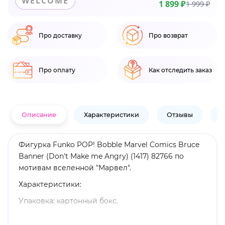
WELCOME
1 899 ₽
1 999 ₽
Про доставку
Про возврат
Про оплату
Как отследить заказ
Описание
Характеристики
Отзывы
В
Фигурка Funko POP! Bobble Marvel Comics Bruce
Banner (Don't Make me Angry) (1417) 82766 по
мотивам вселенной "Марвел".
Характеристики:
Упаковка: картонный бокс.
Размеры бокса: 11. 5 х 9 х 16 см.