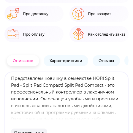
Про доставку
Про возврат
Про оплату
Как отследить заказ
Описание
Характеристики
Отзывы
В
Представляем новинку в семействе HORI Split
Pad - Split Pad Compact! Split Pad Compact - это
профессиональный контроллер в лаконичном
исполнении. Он оснащен удобными и простыми
в использовании аналоговыми джойстиками,
крестовиной и программируемыми кнопками .
Расширенные функции включают в себя
назначаемые задние триггеры, функцию Turbo и