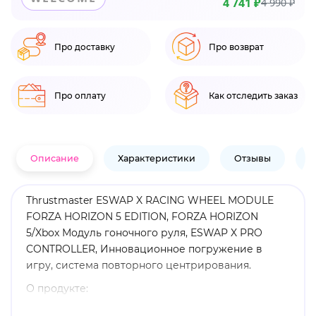
4 741 ₽
4 990 ₽
Про доставку
Про возврат
Про оплату
Как отследить заказ
Описание
Характеристики
Отзывы
В
Thrustmaster ESWAP X RACING WHEEL MODULE
FORZA HORIZON 5 EDITION, FORZA HORIZON
5/Xbox Модуль гоночного руля, ESWAP X PRO
CONTROLLER, Инновационное погружение в
игру, система повторного центрирования.
О продукте:
RACING WHEEL MODULE - это новый передовой