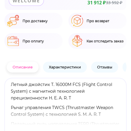
WELCOME
31 912 ₽
33 592 ₽
Про доставку
Про возврат
Про оплату
Как отследить заказ
Описание
Характеристики
Отзывы
В
Летный джойстик T. 16000M FCS (Flight Control
System) с магнитной технологией
прецизионности H. E. A. R. T
Рычаг управления TWCS (Thrustmaster Weapon
Control System) с технологией S. M. A. R. T
Педальный руль направления TFRP (Thrustmaster
Flight Rudder Pedals) с технологией S. M. A. R. T