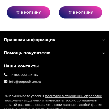
4 независимых оси, включая поворотный
переключатель руля направления (управляется
В КОРЗИНУ
В КОРЗИНУ
поворотом джойстика).
Эргономичный триггер для торможения или
быстрого огня.
Рычаг управления и система управления
Правовая информация
оружием TWCS
Технология S. M. A. R. T: уникальная система
Помощь покупателю
направляющих рельсов с 80мм ходом для
идеально плавного скольжения и точности
рычага управления.
Наши контакты
5 (+3) осей: 1 рычаг управления (16 бит = 65635
+7 800 533-83-84
значений) + 2осный миниджойстик + 1
info@popculture.ru
переключатель руля направления + 1 поворотная
антенна + разъем для опционального 3осного
руля направления TFRP (1024 значений на оси).
Вы принимаете условия
политики в отношении обработки
персональных данных
и
пользовательского соглашения
14 функциональных кнопок + 8позиционный
каждый раз, когда оставляете свои данные в любой форме