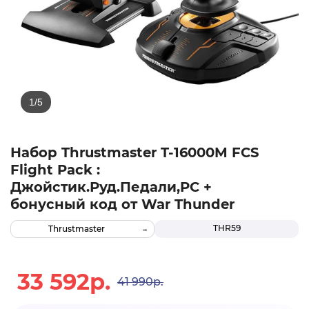
Набор Thrustmaster T-16000M FCS
Flight Pack :
Джойстик.Руд.Педали,PC +
бонусный код от War Thunder
THR59
Thrustmaster
33 592р.
41 990р.