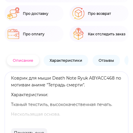
Про доставку
Про возврат
Про оплату
Как отследить заказ
Описание
Характеристики
Отзывы
В
Коврик для мыши Death Note Ryuk ABYACC468 по
мотивам аниме "Тетрадь смерти".
Характеристики:
Тканый текстиль, высококачественная печать.
Нескользящая основа.
Мягкий и удобный для переноски.