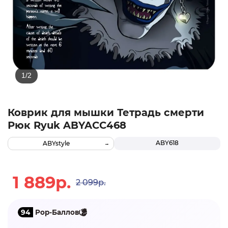
Коврик для мышки Тетрадь смерти
Рюк Ryuk ABYACC468
ABY618
ABYstyle
1 889р.
2 099р.
94
Pop-Баллов