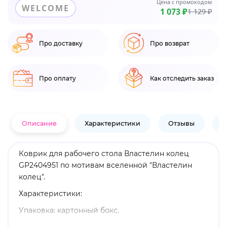
Цена с промокодом
WELCOME
1 073 ₽
1 129 ₽
Про доставку
Про возврат
Про оплату
Как отследить заказ
Описание
Характеристики
Отзывы
В
Коврик для рабочего стола Властелин колец
GP2404951 по мотивам вселенной "Властелин
колец".
Характеристики:
Упаковка: картонный бокс.