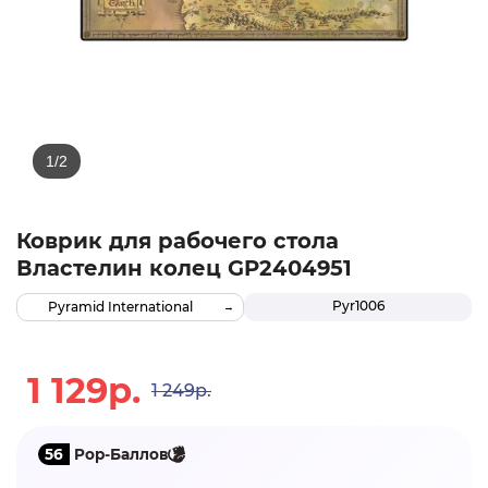
Коврик для рабочего стола
Властелин колец GP2404951
Pyr1006
Pyramid International
1 129р.
1 249р.
56
Pop-Баллов