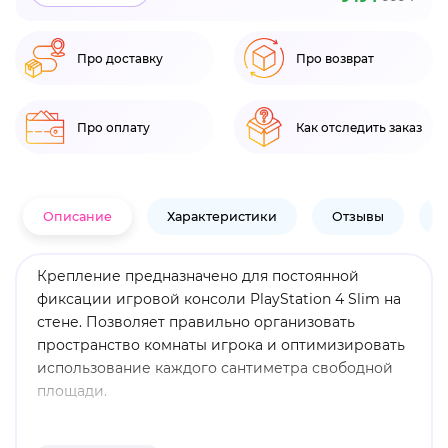
Про доставку
Про возврат
Про оплату
Как отследить заказ
Описание
Характеристики
Отзывы
В
Крепление предназначено для постоянной
фиксации игровой консоли PlayStation 4 Slim на
стене. Позволяет правильно организовать
пространство комнаты игрока и оптимизировать
использование каждого сантиметра свободной
площади.
Особенности: