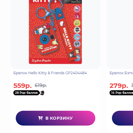
Брелок Hello Kitty & Friends GP2404484
Брелок Бэтм
559р.
279р.
619р.
28 Pop-Баллов
14 Pop-Балло
В КОРЗИНУ