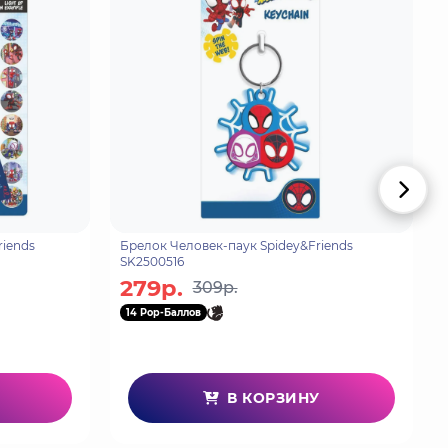
riends
Брелок Человек-паук Spidey&Friends
SK2500516
279р.
309р.
14 Pop-Баллов
В КОРЗИНУ