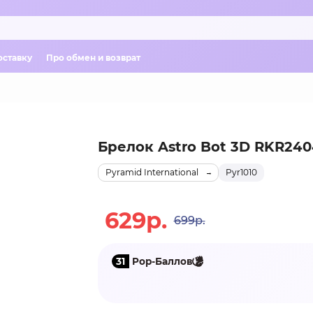
оставку
Про обмен и возврат
Брелок Astro Bot 3D RKR24
Pyramid International
Pyr1010
629р.
699р.
31
Pop-Баллов