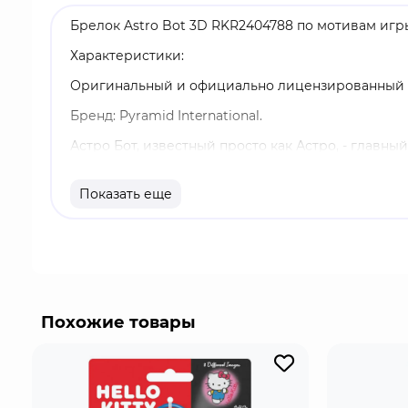
Брелок Astro Bot 3D RKR2404788 по мотивам игры
Характеристики:
Оригинальный и официально лицензированный 
Бренд: Pyramid International.
Астро Бот, известный просто как Астро, - главны
нападают злобные инопланетяне. Пришельцы раз
Главный герой по имени Астро оказывается вмест
Показать еще
ждущих спасения на планетах и астероидах в нес
Похожие товары