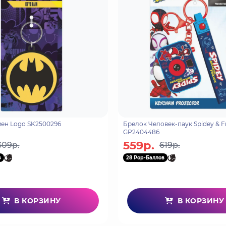
ен Logo SK2500296
Брелок Человек-паук Spidey & F
GP2404486
559р.
309р.
619р.
в
28 Pop-Баллов
В КОРЗИНУ
В КОРЗИНУ