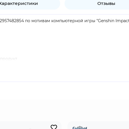
Характеристики
Отзывы
2957482854 по мотивам компьютерной игры "Genshin Impact
продукт
 который сопровождает путешественника на протяжении все
а её выловили в озере, в котором, по её словам, она бы ут