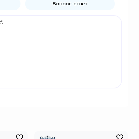
Вопрос-ответ
".
го его приключения в Тейвате в качестве
онула, если бы её не выловили.