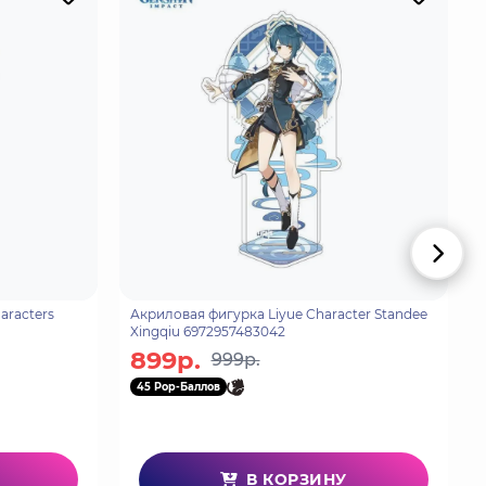
aracters
Акриловая фигурка Liyue Character Standee
Xingqiu 6972957483042
899р.
999р.
45 Pop-Баллов
В КОРЗИНУ