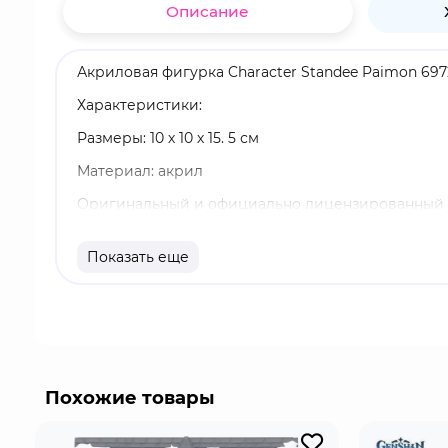
Описание
Акриловая фигурка Character Standee Paimon 697
Характеристики:
Размеры: 10 х 10 х 15. 5 см
Материал: акрил
Оригинальный и официально лицензированный 
Бренд: Genshin Impact
Показать еще
Паймон - неигровой персонаж в Genshin Impact,
проводника. Она встретила путешественника, когд
Похожие товары