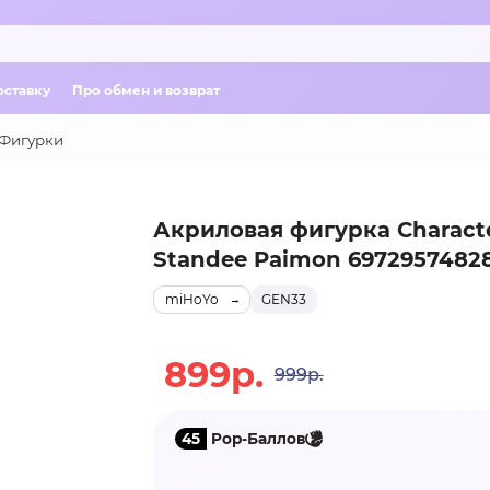
оставку
Про обмен и возврат
Фигурки
Акриловая фигурка Charact
Standee Paimon 6972957482
miHoYo
GEN33
899р.
999р.
45
Pop-Баллов