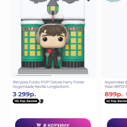
Фигурка Funko POP! Deluxe Harry Potter
Акриловая ф
Hogsmeade Neville Longbottom
Yelan 697521
w/Honeydukes (155) 65647
3 299р.
899р.
165 Pop-Баллов
45 Pop-Балло
В КОРЗИНУ