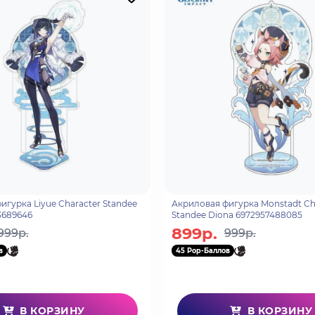
игурка Liyue Character Standee
Акриловая фигурка Monstadt Ch
3689646
Standee Diona 6972957488085
899р.
999р.
999р.
в
45 Pop-Баллов
В КОРЗИНУ
В КОРЗИНУ