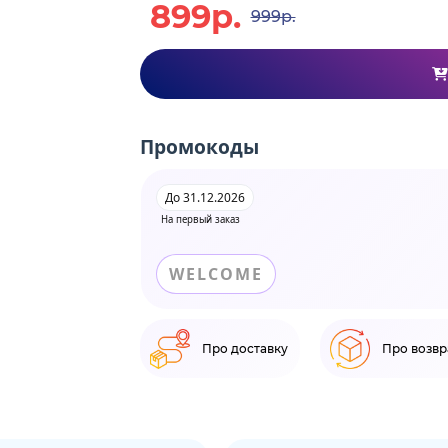
899р.
999р.
Промокоды
До 31.12.2026
На первый заказ
WELCOME
Про доставку
Про возвр