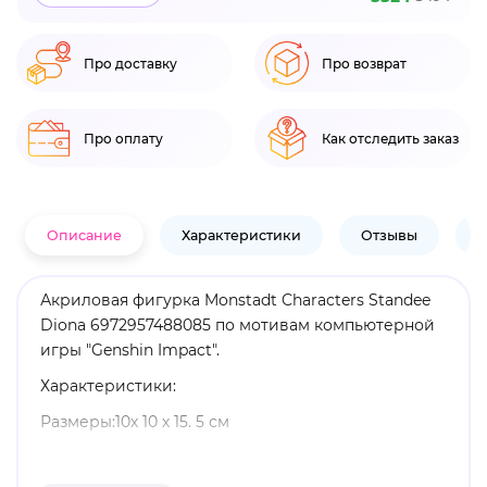
Про доставку
Про возврат
Про оплату
Как отследить заказ
Описание
Характеристики
Отзывы
В
Акриловая фигурка Monstadt Characters Standee
Diona 6972957488085 по мотивам компьютерной
игры "Genshin Impact".
Характеристики:
Размеры:10х 10 х 15. 5 см
Материал: акрил