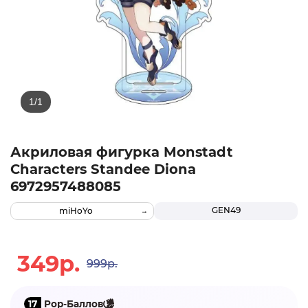
Акриловая фигурка Monstadt
Characters Standee Diona
6972957488085
GEN49
miHoYo
349р.
999р.
17
Pop-Баллов