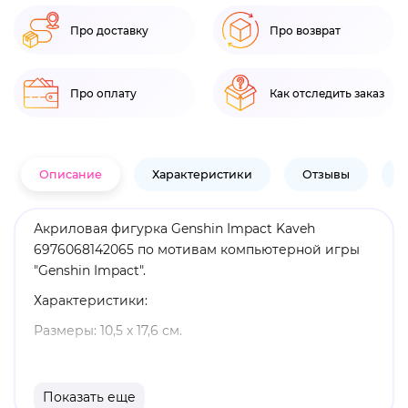
Про доставку
Про возврат
Про оплату
Как отследить заказ
Описание
Характеристики
Отзывы
В
Акриловая фигурка Genshin Impact Kaveh
6976068142065 по мотивам компьютерной игры
"Genshin Impact".
Характеристики:
Размеры: 10,5 х 17,6 см.
Материал: акрил.
Оригинальный и официально лицензированный
Показать еще