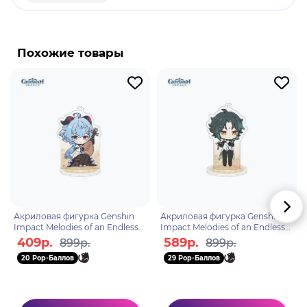
продукт.
Бренд: Genshin Impact.
Кавех - играбельный Дендро персонаж.
Похожие товары
Архитектор дворца Алькасар-сарай. Он с
отличием окончил даршан Кшахревар Академии
Сумеру. Погрязнув в долгах во время
строительства дворца, Кавех поселился у аль-
Хайтама, хотя он часто спорит со своим соседом
по дому из-за их совершенно разных мнений.
Акриловая фигурка Genshin
Акриловая фигурка Genshin
Impact Melodies of an Endless
Impact Melodies of an Endless
Journey Liyue Gan Yu
Journey Liyue Xiao
409р.
589р.
899р.
899р.
6942421104230
6942421104193
20 Pop-Баллов
29 Pop-Баллов