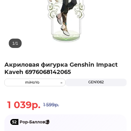
Акриловая фигурка Genshin Impact
Kaveh 6976068142065
GEN1062
miHoYo
1 039р.
1 599р.
52
Pop-Баллов