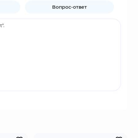
Вопрос-ответ
".
чием и актёрским мастерством. Для уничтожения