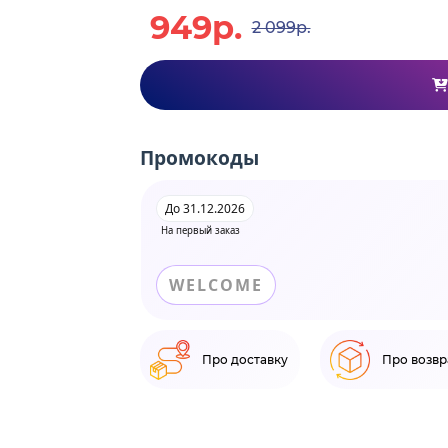
949р.
2 099р.
Промокоды
До 31.12.2026
На первый заказ
WELCOME
Про доставку
Про возвр