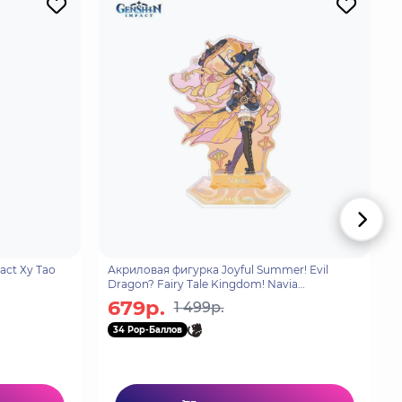
act Ху Тао
Акриловая фигурка Joyful Summer! Evil
Dragon? Fairy Tale Kingdom! Navia
6942421148630
679р.
1 499р.
34 Pop-Баллов