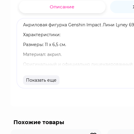
Описание
Акриловая фигурка Genshin Impact Лини Lyney 69
Характеристики:
Размеры: 11 х 6,5 см.
Материал: акрил.
Оригинальный и официально лицензированный 
Бренд: Genshin Impact.
Показать еще
Лини - играбельный Пиро персонаж. Он известн
врагов он применяет заряженные выстрелы, навык
Похожие товары