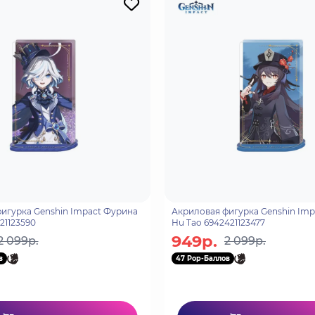
игурка Genshin Impact Фурина
Акриловая фигурка Genshin Imp
21123590
Hu Tao 6942421123477
949р.
2 099р.
2 099р.
в
47 Pop-Баллов