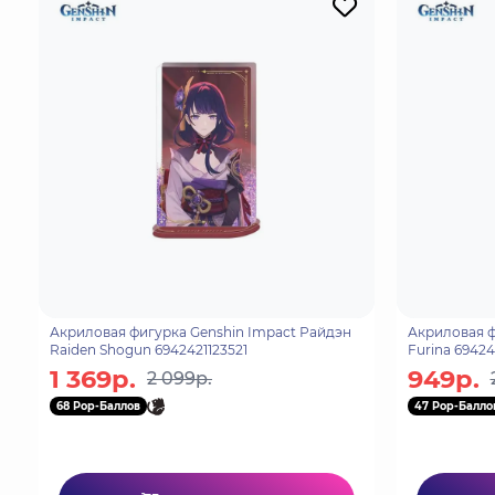
Акриловая фигурка Genshin Impact Райдэн
Акриловая ф
Raiden Shogun 6942421123521
Furina 69424
1 369р.
949р.
2 099р.
68 Pop-Баллов
47 Pop-Балло