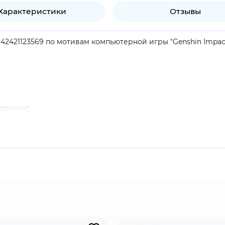
Характеристики
Отзывы
42421123569 по мотивам компьютерной игры "Genshin Impact
продукт.
ый маг-иллюзионист из Фонтейна, отличающийся красноре
 и ульту, находясь на поле боя большую часть времени.