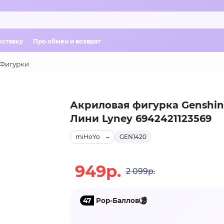
оставку
Про обмен и возврат
Фигурки
Акриловая фигурка Genshin
Лини Lyney 6942421123569
miHoYo
GEN1420
949р.
2 099р.
47
Pop-Баллов