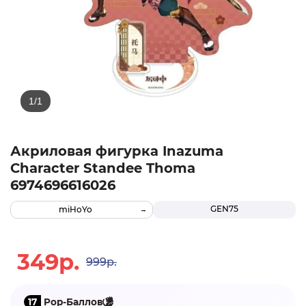
Акриловая фигурка Inazuma
Character Standee Thoma
6974696616026
GEN75
miHoYo
349р.
999р.
17
Pop-Баллов