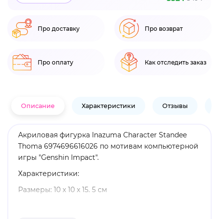
Про доставку
Про возврат
Про оплату
Как отследить заказ
Описание
Характеристики
Отзывы
В
Акриловая фигурка Inazuma Character Standee
Thoma 6974696616026 по мотивам компьютерной
игры "Genshin Impact".
Характеристики:
Размеры: 10 х 10 х 15. 5 см
Материал: акрил