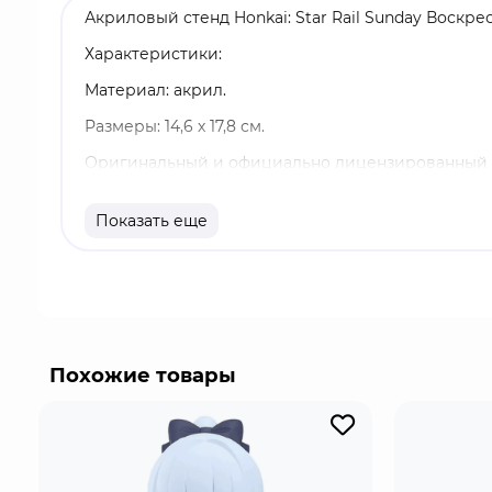
Акриловый стенд Honkai: Star Rail Sunday Воскрес
Характеристики:
Материал: акрил.
Размеры: 14,6 х 17,8 см.
Оригинальный и официально лицензированный 
Бренд: Honkai: Star Rail.
Показать еще
Грёзы о Порядке рассеялись, но не все отказали
Путешественник с подрезанными крыльями. . . Ку
Honkai: Star Rail - это популярная видеоигра в
путешествие на Звездном Экспрессе, исследуют
быстро завоевал мировую популярность, включая
Похожие товары
разработчик miHoYo выпускает большое количест
мерч можно по специальной голографической на