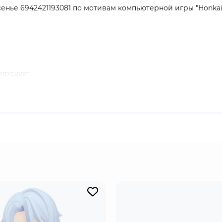
енье 6942421193081 по мотивам компьютерной игры "Honkai: S
продукт.
сь от своих намерений.
да он направится?
 жанре космического фэнтэзи с пошаговыми боями и системо
 уникальные миры, собирают отряд из разнообразных перс
 Россию, уверенно занимая высокие места в рейтингах и 
во лицензионного мерча по игре: от значков до больших 
клейке на упаковке.