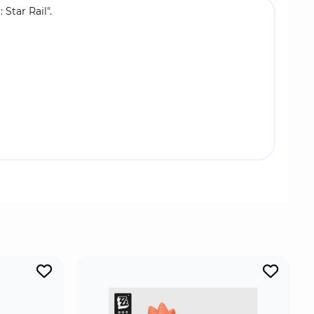
tar Rail".
й гача. Игроки отправляются в межпланетное
онажей и раскрывают тайны вселенной. Проект
привлекая миллионы игроков. Компания-
коллекционных фигурок. Узнать лицензионный