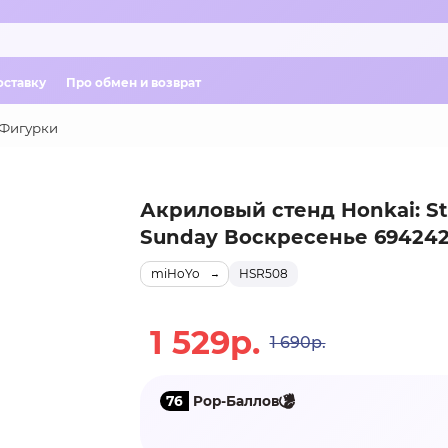
оставку
Про обмен и возврат
Фигурки
Акриловый стенд Honkai: Sta
Sunday Воскресенье 694242
miHoYo
HSR508
1 529р.
1 690р.
76
Pop-Баллов