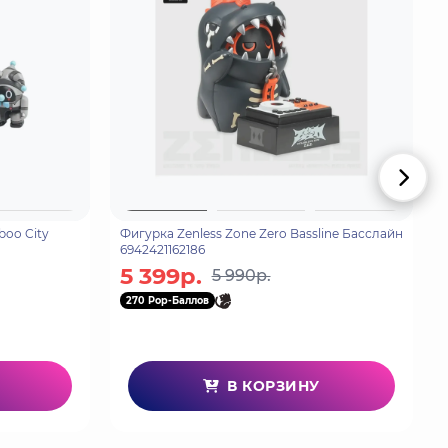
boo City
Фигурка Zenless Zone Zero Bassline Басслайн
6942421162186
5 399р.
5 990р.
270 Pop-Баллов
В КОРЗИНУ