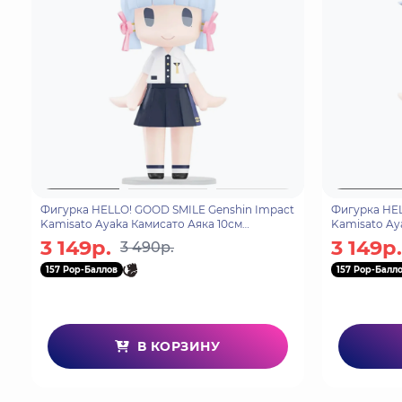
Фигурка HELLO! GOOD SMILE Genshin Impact
Фигурка HEL
Kamisato Ayaka Камисато Аяка 10см
Kamisato Ay
6942421198659
69424211986
3 149р.
3 149р.
3 490р.
157 Pop-Баллов
157 Pop-Балл
В КОРЗИНУ