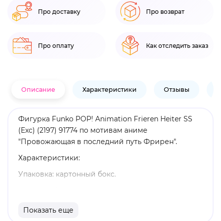
Про доставку
Про возврат
Про оплату
Как отследить заказ
Описание
Характеристики
Отзывы
В
Фигурка Funko POP! Animation Frieren Heiter SS
(Exc) (2197) 91774 по мотивам аниме
"Провожающая в последний путь Фрирен".
Характеристики:
Упаковка: картонный бокс.
Размеры бокса: 11. 5 х 9 х 16 см.
Материал: винил.
Показать еще