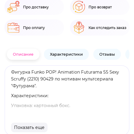
Про доставку
Про возврат
Про оплату
Как отследить заказ
Описание
Характеристики
Отзывы
В
Фигурка Funko POP! Animation Futurama S5 Sexy
Scruffy (2210) 90429 по мотивам мультсериала
"Футурама".
Характеристики:
Упаковка: картонный бокс.
Размеры бокса: 11. 5 х 9 х 16 см.
Материал: винил.
Показать еще