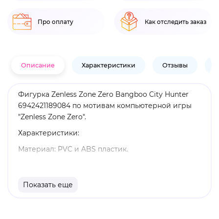
Про оплату
Как отследить заказ
Описание
Характеристики
Отзывы
В
Фигурка Zenless Zone Zero Bangboo City Hunter
6942421189084 по мотивам компьютерной игры
"Zenless Zone Zero".
Характеристики:
Материал: PVC и ABS пластик.
Размеры: 9 х 9,5 х 7,8 см (вместе с фигуркой,
сидящей в машинке).
Показать еще
Мотоцикл имеет подвижные части, а фигурка
Bangboo может быть помещена внутрь.