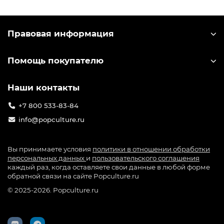
агентов. Проект от создателей Genshin Impact и
Honkai: Star Rail уже вызвал огромный ажиотаж в
Правовая информация
мире, включая Россию и привлёк миллионы
игроков. Компания-разработчик miHoYo
выпускает большое количество лицензионного
Помощь покупателю
мерча по игре: от значков до больших
коллекционных фигурок. Узнать лицензионный
Наши контакты
мерч можно по специальной голографической
наклейке на упаковке.
+7 800 533-83-84
info@popculture.ru
Вы принимаете условия
политики в отношении обработки
персональных данных
и
пользовательского соглашения
каждый раз, когда оставляете свои данные в любой форме
обратной связи на сайте Popculture.ru
© 2025-2026. Popculture.ru