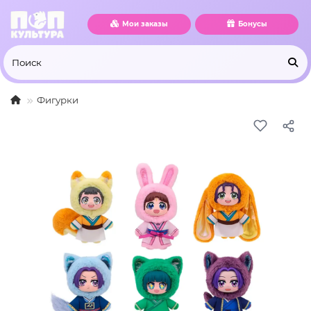
Мои заказы
Бонусы
Фигурки