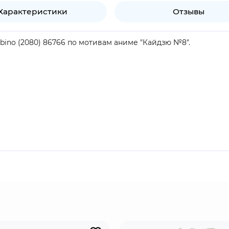
Характеристики
Отзывы
Hibino (2080) 86766 по мотивам аниме "Кайдзю №8".
продукт.
иниться к Силам обороны, чтобы сражаться вместе с подру
нии по утилизации кайдзю уборщиком. После того, как в ег
он снова пытается присоединиться к Силам обороны. В фо
способностью обнаруживать других кайдзю.