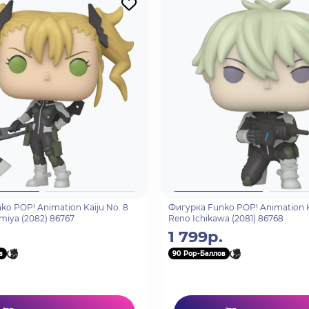
o POP! Animation Kaiju No. 8
Фигурка Funko POP! Animation K
miya (2082) 86767
Reno Ichikawa (2081) 86768
1 799р.
в
90 Pop-Баллов