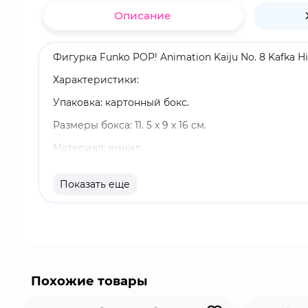
Описание
Фигурка Funko POP! Animation Kaiju No. 8 Kafka 
Характеристики:
Упаковка: картонный бокс.
Размеры бокса: 11. 5 х 9 х 16 см.
Материал: винил.
Оригинальный и официально лицензированный 
Показать еще
Разработчик/Издатель: Funko.
Кафка Хибино - главный герой, мечтает присоед
попыток он сдаётся и начинает работать в компа
превращаться в гуманоида кайдзю. После этого 
силой, скоростью, прочностью, регенерацией и 
Похожие товары