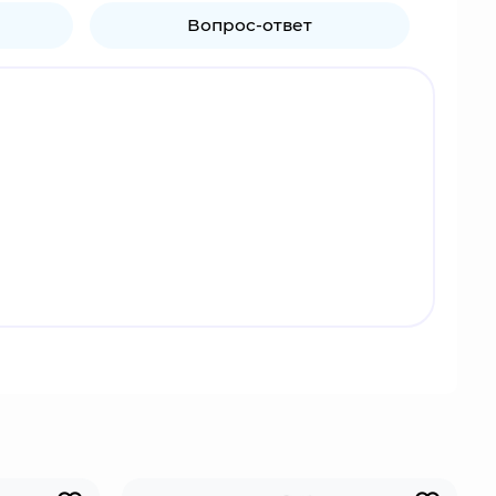
Вопрос-ответ
гой детства Миной Аширо. После неудачных
о тело вошёл кайдзю, Кафка получает способность
рме кайдзю Кафка обладает сверхчеловеческой