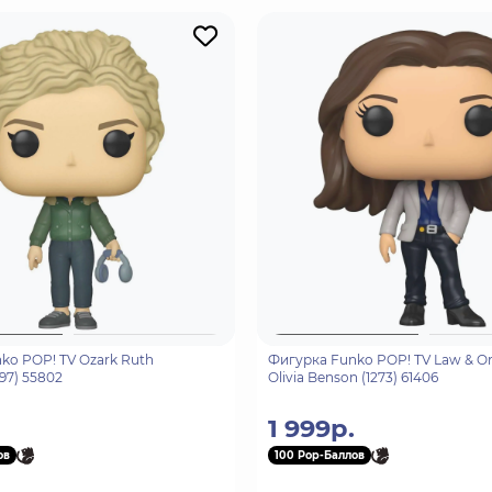
ko POP! TV Ozark Ruth
Фигурка Funko POP! TV Law & O
97) 55802
Olivia Benson (1273) 61406
1 999р.
ов
100 Pop-Баллов