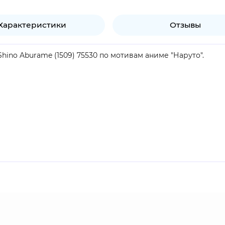
Характеристики
Отзывы
hino Aburame (1509) 75530 по мотивам аниме "Наруто".
продукт.
го Листа. Тихий и временами отталкивающий для некоторы
 довольно спокойный и тихий человек. Большую часть его
ризуют, как скрытного и бесчувственного человека. Он вс