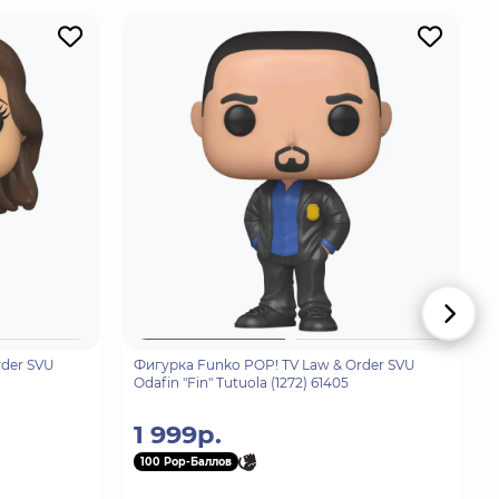
rder SVU
Фигурка Funko POP! TV Law & Order SVU
Odafin "Fin" Tutuola (1272) 61405
1 999р.
100 Pop-Баллов