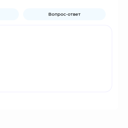
Вопрос-ответ
х, Шино использует технику насекомых, которая
 времени проводит за наблюдением насекомых.
егда говорит прямо и без эмоций. Его комичной