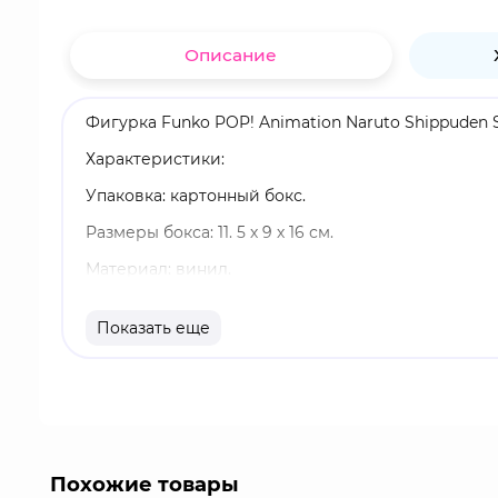
Описание
Фигурка Funko POP! Animation Naruto Shippuden S
Характеристики:
Упаковка: картонный бокс.
Размеры бокса: 11. 5 х 9 х 16 см.
Материал: винил.
Оригинальный и официально лицензированный 
Показать еще
Разработчик/Издатель: Funko.
Шино Абураме - шиноби клана Абураме из Скрыто
принадлежит его клану. С раннего детства Шино
Вдобавок к увлечению насекомыми, Шино характе
чертой является обидчивость.
Похожие товары