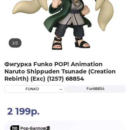
Фигурка Funko POP! Animation
Naruto Shippuden Tsunade (Creation
Rebirth) (Exc) (1257) 68854
Fun68854
FUNKO
2 199р.
110
Pop-Баллов