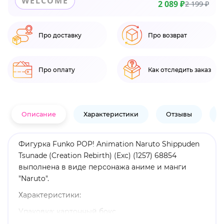
WELCOME
2 089 ₽
2 199 ₽
Про доставку
Про возврат
Про оплату
Как отследить заказ
Описание
Характеристики
Отзывы
В
Фигурка Funko POP! Animation Naruto Shippuden
Tsunade (Creation Rebirth) (Exc) (1257) 68854
выполнена в виде персонажа аниме и манги
"Naruto".
Характеристики:
Упаковка: картонный бокс