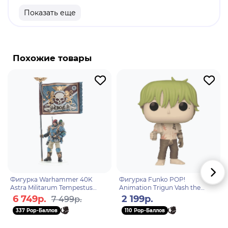
Размеры бокса: 11. 5 х 9 х 16 см
Показать еще
Материал: винил
Оригинальный и официально лицензированный
продукт
Похожие товары
Разработчик/Издатель: Funko
Цунаде - потомок клана Сенджу и одна из
Саннинов Скрытого Листа. Известна как
сильнейшая в мире куноичи, до того как Сакура
превзошла ее, а также как величайший ниндзя-
медик. Неоднократные потери своих близких
послужили развитием боязни крови и заставили
Цунаде отказаться от жизни шиноби на долгие
годы.
Фигурка Warhammer 40K
Фигурка Funko POP!
Astra Militarum Tempestus
Animation Trigun Vash the
Scions Command Squad 55th
Stampede Shirtless (Exc) (1562)
6 749р.
2 199р.
7 499р.
Kappic Eagles Banner Beare
77620
337 Pop-Баллов
110 Pop-Баллов