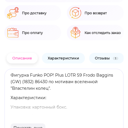
Про доставку
Про возврат
Про оплату
Как отследить заказ
Описание
Характеристики
Отзывы
1
Фигурка Funko POP! Plus LOTR S9 Frodo Baggins
(GW) (1832) 86430 по мотивам вселенной
"Властелин колец".
Характеристики:
Упаковка: картонный бокс.
Размеры бокса: 11. 5 х 9 х 16 см.
Материал: винил.