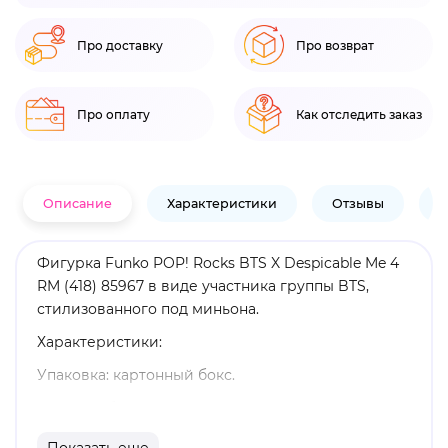
Про доставку
Про возврат
Про оплату
Как отследить заказ
Описание
Характеристики
Отзывы
В
Фигурка Funko POP! Rocks BTS X Despicable Me 4
RM (418) 85967 в виде участника группы BTS,
стилизованного под миньона.
Характеристики:
Упаковка: картонный бокс.
Размеры бокса: 11. 5 х 9 х 16 см.
Материал: винил.