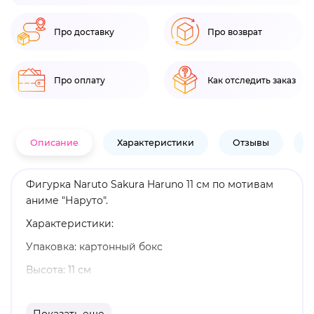
Про доставку
Про возврат
Про оплату
Как отследить заказ
Описание
Характеристики
Отзывы
В
Фигурка Naruto Sakura Haruno 11 см по мотивам
аниме "Наруто".
Характеристики:
Упаковка: картонный бокс
Высота: 11 см
Материал: винил, ПВХ