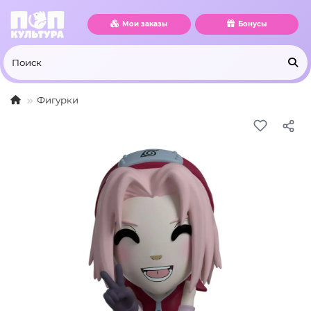
Мои заказы
Бонусы
Фигурки