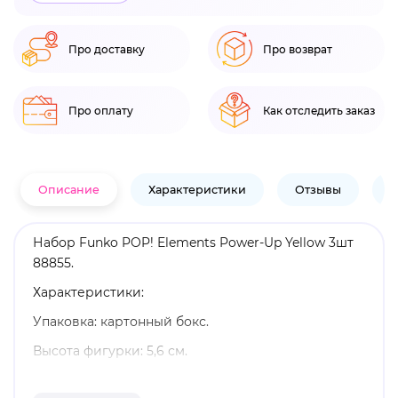
Про доставку
Про возврат
Про оплату
Как отследить заказ
Описание
Характеристики
Отзывы
В
Набор Funko POP! Elements Power-Up Yellow 3шт
88855.
Характеристики:
Упаковка: картонный бокс.
Высота фигурки: 5,6 см.
Материал: винил.