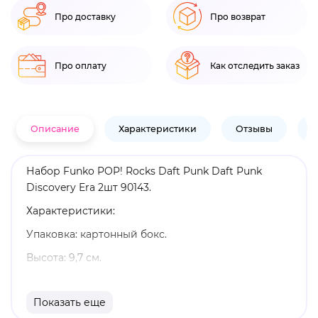
Про доставку
Про возврат
Про оплату
Как отследить заказ
Описание
Характеристики
Отзывы
В
Набор Funko POP! Rocks Daft Punk Daft Punk
Discovery Era 2шт 90143.
Характеристики:
Упаковка: картонный бокс.
Высота: 9,7 см.
Материал: винил.
Показать еще
Оригинальный и официально лицензированный