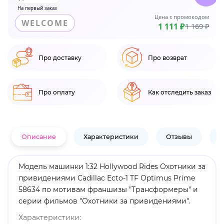
На первый заказ
Цена с промокодом
WELCOME
1 111 ₽
1 169 ₽
Про доставку
Про возврат
Про оплату
Как отследить заказ
Описание
Характеристики
Отзывы
В
Модель машинки 1:32 Hollywood Rides Охотники за
привидениями Cadillac Ecto-1 TF Optimus Prime
58634 по мотивам франшизы "Трансформеры" и
серии фильмов "Охотники за привидениями".
Характеристики: