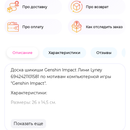
Про доставку
Про возврат
Про оплату
Как отследить заказ
Описание
Характеристики
Отзывы
В
Доска шикиши Genshin Impact Лини Lyney
6942421101581 по мотивам компьютерной игры
"Genshin Impact".
Характеристики:
Размеры: 26 х 14,5 см.
Материал: бумага.
Оригинальный и официально лицензированный
Показать еще
продукт.