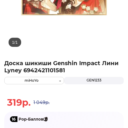
Доска шикиши Genshin Impact Лини
Lyney 6942421101581
GEN1233
miHoYo
319р.
1 049р.
16
Pop-Баллов