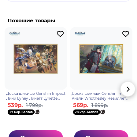
Бренд: Genshin Impact.
Лайни - играбельныйперсонаж-поджигатель с
Похожие товары
Пневмоподобием. Опытный и красноречивый
Лайни - Великий волшебник Фонтейн и брат-
близнец Линетт. После смерти своих родителей
и того, как их "Отец" спас их от жестокого
дворянина, Лайни выполняет миссии для Дома
домашнего очага и сказал, что в конечном итоге
он станет преемником "Отца".
Доска шикиши Genshin Impact
Доска шикиши Genshin Impact
Лини Lyney Линетт Lynette
Ризли Wriothesley Нёвиллет
Фремине Freminet Like the
Neuvillette Toward the Morning
539р.
569р.
1 799р.
1 899р.
light rain falling f
Star in Deep W
27 Pop-Баллов
28 Pop-Баллов