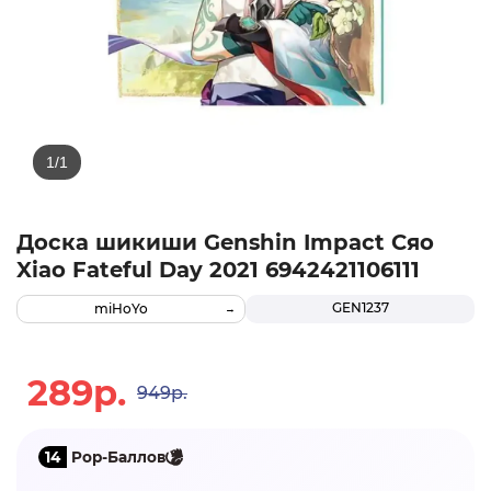
Доска шикиши Genshin Impact Сяо
Xiao Fateful Day 2021 6942421106111
GEN1237
miHoYo
289р.
949р.
14
Pop-Баллов