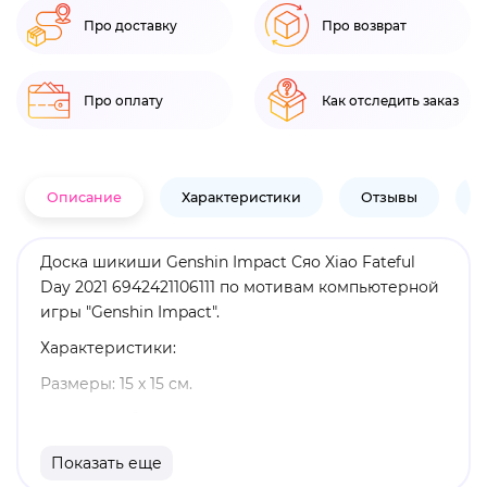
Про доставку
Про возврат
Про оплату
Как отследить заказ
Описание
Характеристики
Отзывы
В
Доска шикиши Genshin Impact Сяо Xiao Fateful
Day 2021 6942421106111 по мотивам компьютерной
игры "Genshin Impact".
Характеристики:
Размеры: 15 х 15 см.
Материал: бумага.
Оригинальный и официально лицензированный
Показать еще
продукт.