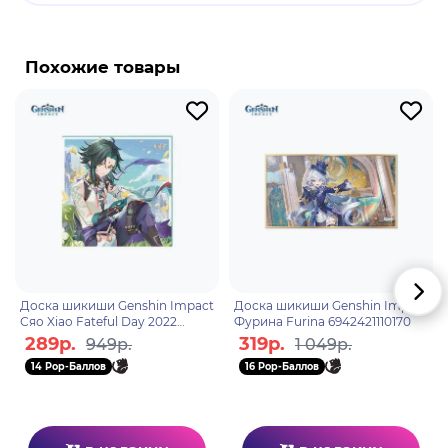
Бренд: Genshin Impact.
Сяо - играбельный Анемо персонаж. Он адепт и
Похожие товары
единственный из пяти сильнейших защитников
якса, оставшийся в живых. В настоящее время он
проживает на постоялом дворе "Ваншу",
продолжая исполнять контракт и изолируя себя
от общения со смертными.
Доска шикиши Genshin Impact
Доска шикиши Genshin Impact
Сяо Xiao Fateful Day 2022
Фурина Furina 6942421110170
6942421106128
289р.
319р.
949р.
1 049р.
14 Pop-Баллов
16 Pop-Баллов