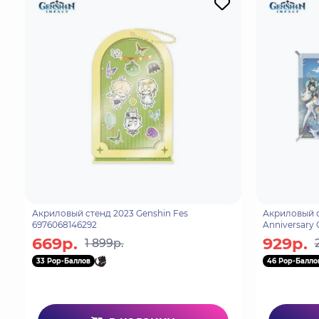
Акриловый стенд 2023 Genshin Fes
Акриловый с
6976068146292
Anniversary 
69760681493
669р.
929р.
1 899р.
33 Pop-Баллов
46 Pop-Балло