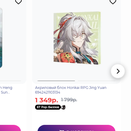
n Heng
Акриловый блок Honkai RPG Jing Yuan
e Sun
6942421103134
1 349р.
1 799р.
67 Pop-Баллов