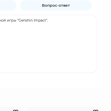
Вопрос-ответ
ой игры "Genshin Impact".
дпочитает оставаться в тени, довольствуясь