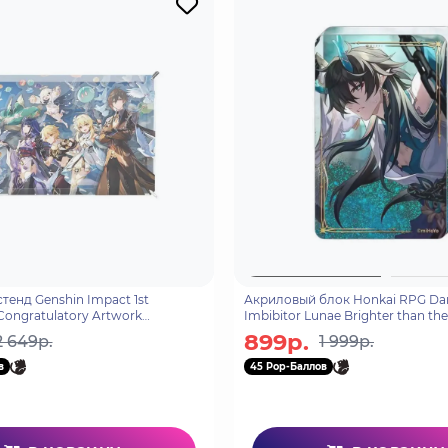
тенд Genshin Impact 1st
Акриловый блок Honkai RPG Da
Congratulatory Artwork
Imbibitor Lunae Brighter than th
92
6976525003021
899р.
2 649р.
1 999р.
в
45 Pop-Баллов