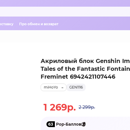
оставку
Про обмен и возврат
Акриловый блок Genshin Im
Tales of the Fantastic Fontai
Freminet 6942421107446
miHoYo
GEN1116
1 269р.
2 299р.
63
Pop-Баллов