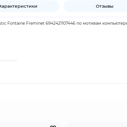
Характеристики
Отзывы
stic Fontaine Freminet 6942421107446 по мотивам компьютерн
продукт.
и навыки и опыт профессионального дайвера, Фреминет пре
 рядом с цветами Тидалга и Ромаритимэ под водой.