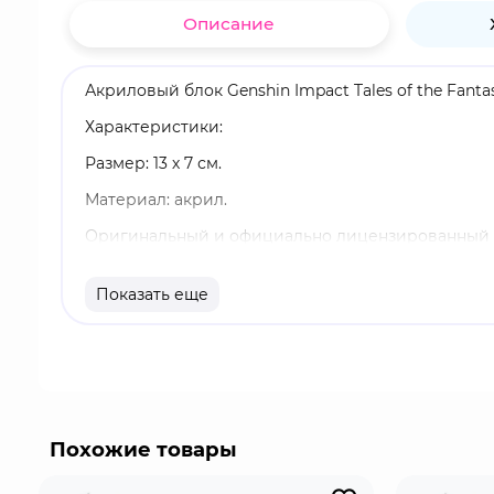
Описание
Акриловый блок Genshin Impact Tales of the Fanta
Характеристики:
Размер: 13 х 7 см.
Материал: акрил.
Оригинальный и официально лицензированный 
Бренд: Genshin Impact.
Показать еще
Фреминет - это крио-персонаж. Несмотря на сво
простым выполнением приказов и обретая покой
Похожие товары