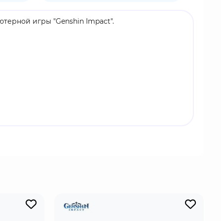
ютерной игры "Genshin Impact".
 и Синь Янь. Ее мандолина зажигает, и не в
ганов. Не удивляйтесь, если после очередного