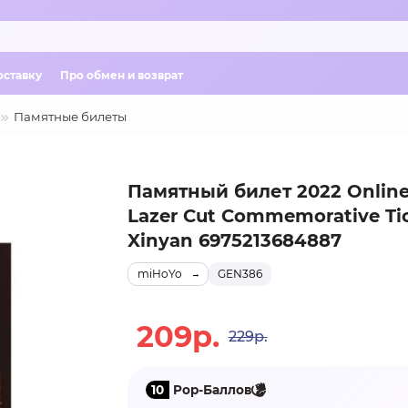
оставку
Про обмен и возврат
Памятные билеты
Памятный билет 2022 Online
Lazer Cut Commemorative Ti
Xinyan 6975213684887
miHoYo
GEN386
209р.
229р.
10
Pop-Баллов