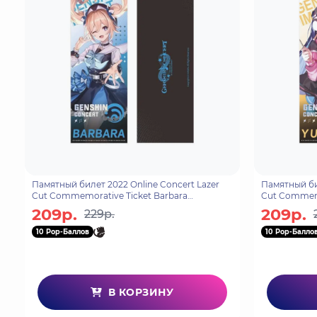
Памятный билет 2022 Online Concert Lazer
Памятный бил
Cut Commemorative Ticket Barbara
Cut Commemo
6975213684917
Цзинь 69752
209р.
209р.
229р.
10 Pop-Баллов
10 Pop-Балло
В КОРЗИНУ