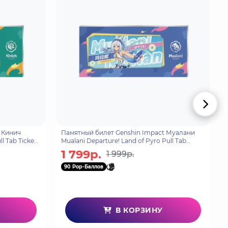
 Кинич
Памятный билет Genshin Impact Муалани
l Tab Ticket
Mualani Departure! Land of Pyro Pull Tab
Ticket 6942421157755
1 799р.
1 999р.
90 Pop-Баллов
В КОРЗИНУ