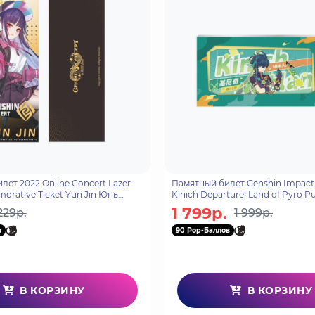
ет 2022 Online Concert Lazer
Памятный билет Genshin Impact
rative Ticket Yun Jin Юнь
Kinich Departure! Land of Pyro Pul
13684870
6942421157731
1 799р.
229р.
1 999р.
в
90 Pop-Баллов
В КОРЗИНУ
В КОРЗИНУ