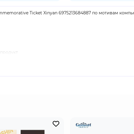
ommemorative Ticket Xinyan 6975213684887 по мотивам компь
продукт
 Impact". Если вам нравится рок-н-ролл, то вам понравится
ризваны зажечь толпу, а заодно поджарить нескольких хули
эмоциями, которые вызывают ее зажигательная музыка!