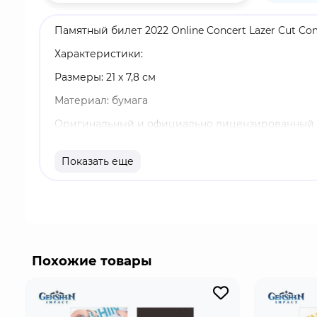
Памятный билет 2022 Online Concert Lazer Cut C
Характеристики:
Размеры: 21 х 7,8 см
Материал: бумага
Оригинальный и официально лицензированный 
Бренд: Genshin Impact
Показать еще
Синь Янь - играбельный Пиро персонаж в "Genshin
переносном смысле, ведь ее пиро способности п
аккорда ее окутает щит, ведь он наполнен теми 
Похожие товары