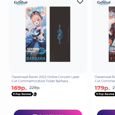
Памятный билет 2022 Online Concert Lazer
Памятный бил
Cut Commemorative Ticket Barbara
Cut Commemo
6975213684917
69752136848
169р.
179р.
229р.
2
8 Pop-Баллов
9 Pop-Баллов