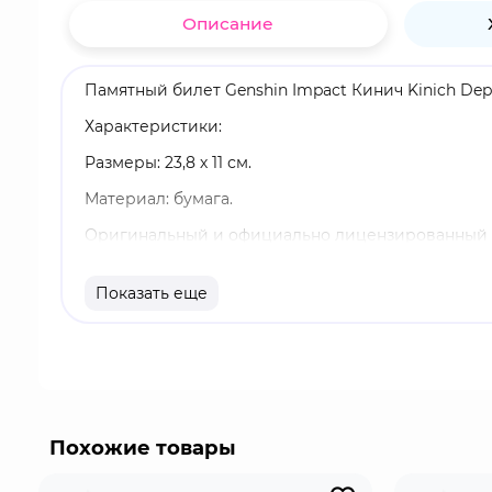
Описание
Памятный билет Genshin Impact Кинич Kinich Depar
Характеристики:
Размеры: 23,8 х 11 см.
Материал: бумага.
Оригинальный и официально лицензированный 
Бренд: Genshin Impact.
Показать еще
Кинич - играбельный 5-звёздочный Дендро-перс
Кухул Ахав. Юноша часто получает негативные от
относятся к охотникам и даже презирают их. Те
Похожие товары