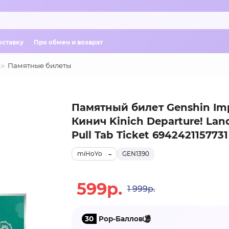
оставку
Про обмен и возврат
Памятные билеты
Памятный билет Genshin Im
Кинич Kinich Departure! Land
Pull Tab Ticket 6942421157731
miHoYo
GEN1390
599р.
1 999р.
30
Pop-Баллов