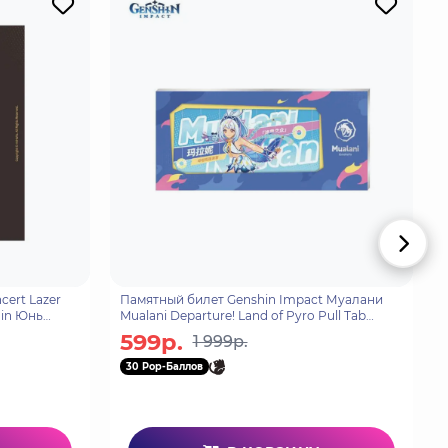
cert Lazer
Памятный билет Genshin Impact Муалани
Jin Юнь
Mualani Departure! Land of Pyro Pull Tab
Ticket 6942421157755
599р.
1 999р.
30 Pop-Баллов