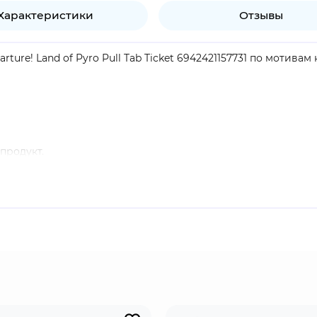
Характеристики
Отзывы
ture! Land of Pyro Pull Tab Ticket 6942421157731 по мотива
продукт.
онаж. Охотник на заврианов из Уитцтлана. Повсюду передв
клики из-за своей работы, ведь в Натлане люди и драконы
м не менее Кинича волнует лишь оплата выданных ему поруч