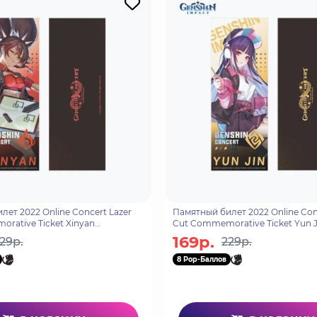
ет 2022 Online Concert Lazer
Памятный билет 2022 Online Con
rative Ticket Xinyan
Cut Commemorative Ticket Yun 
87
Цзинь 6975213684870
169р.
29р.
229р.
8 Pop-Баллов