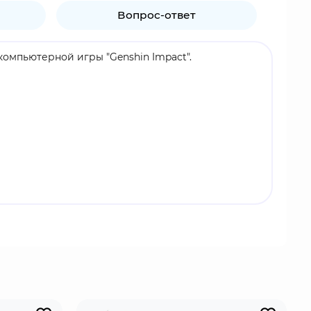
Вопрос-ответ
м компьютерной игры "Genshin Impact".
игается со своим ручным дракончиком по имени
 живут в мире, поэтому многие с недоверием
ений.