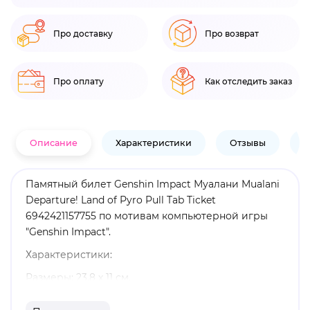
Про доставку
Про возврат
Про оплату
Как отследить заказ
Описание
Характеристики
Отзывы
В
Памятный билет Genshin Impact Муалани Mualani
Departure! Land of Pyro Pull Tab Ticket
6942421157755 по мотивам компьютерной игры
"Genshin Impact".
Характеристики:
Размеры: 23,8 х 11 см.
Материал: бумага.