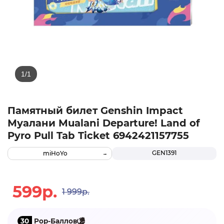
Памятный билет Genshin Impact
Муалани Mualani Departure! Land of
Pyro Pull Tab Ticket 6942421157755
GEN1391
miHoYo
599р.
1 999р.
30
Pop-Баллов