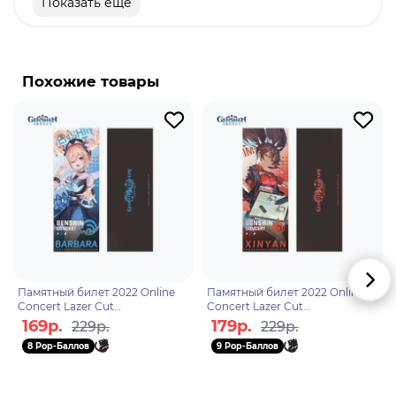
Показать еще
Оригинальный и официально лицензированный
продукт.
Бренд: Genshin Impact.
Похожие товары
Муалани - укротительница волн с гидро-стихией.
Онаодна из представителей молодого поколения
Народа Родников. Часто путешествует по
Натлану и подрабатывает гидом, показывая
интересные места и безопасные маршруты
путешественникам.
Памятный билет 2022 Online
Памятный билет 2022 Online
Concert Lazer Cut
Concert Lazer Cut
Commemorative Ticket
Commemorative Ticket Xinyan
169р.
179р.
229р.
229р.
Barbara 6975213684917
6975213684887
8 Pop-Баллов
9 Pop-Баллов