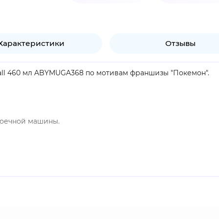
Характеристики
Отзывы
all 460 мл ABYMUGA368 по мотивам франшизы "Покемон".
моечной машины.
продукт.
ладающее сверхъестественными способностями. Существует 
, обучают их для сражений с покемонами других тренеров
р не сдаётся, - до смерти схватки не происходят никогда. 