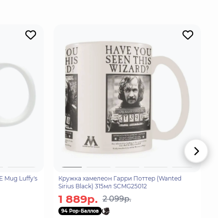
 Mug Luffy's
Кружка хамелеон Гарри Поттер (Wanted
Sirius Black) 315мл SCMG25012
1 889р.
2 099р.
94 Pop-Баллов