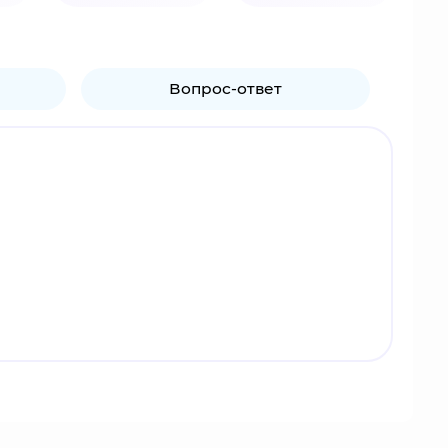
Вопрос-ответ
более 1000 разновидностей покемонов. По
. Бои проходят до момента, пока один из
Как правило, сильные и опытные тренеры