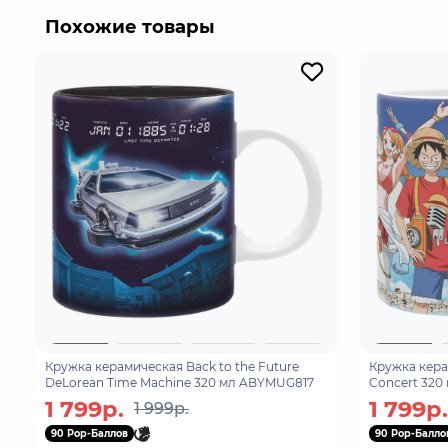
покемонов пользуются уважением.
Похожие товары
Кружка керамическая Back to the Future
Кружка кера
DeLorean Time Machine 320 мл ABYMUG817
Concert 320
1 799р.
1 799р.
1 999р.
90 Pop-Баллов
90 Pop-Балло