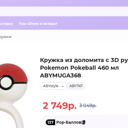
оставку
Про обмен и возврат
ружки
Кружка из доломита с 3D р
Pokemon Pokeball 460 мл
ABYMUGA368
ABYstyle
ABY747
2 749р.
3 049р.
137
Pop-Баллов