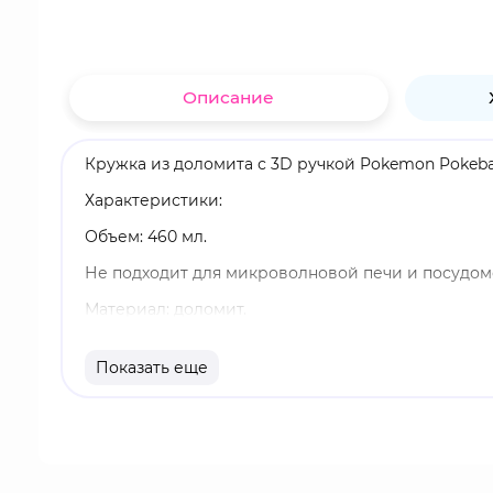
Описание
Кружка из доломита с 3D ручкой Pokemon Pokeb
Характеристики:
Объем: 460 мл.
Не подходит для микроволновой печи и посудо
Материал: доломит.
Оригинальный и официально лицензированный 
Показать еще
Бренд: ABYstyle.
Само слово "покемон" обозначает существо, об
сюжету люди, называющиеся тренерами покемонов
покемонов не падает без сознания или его трене