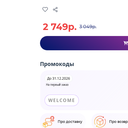
2 749р.
3 049р.
Промокоды
До 31.12.2026
На первый заказ
WELCOME
Про доставку
Про возвр