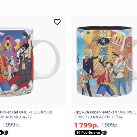
мическая ONE PIECE Kruus
Кружка керамическая ONE PIECE
 мл ABYMUGA213
Crew 320 мл ABYMUG774
1 799р.
1 999р.
1 999р.
в
90 Pop-Баллов