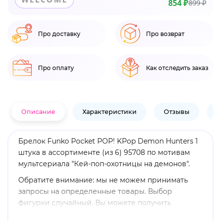
854 ₽
899 ₽
Про доставку
Про возврат
Про оплату
Как отследить заказ
Описание
Характеристики
Отзывы
В
Брелок Funko Pocket POP! KPop Demon Hunters 1
штука в ассортименте (из 6) 95708 по мотивам
мультсериала "Кей-поп-охотницы на демонов".
Обратите внимание: мы не можем принимать
запросы на определенные товары. Выбор
фигурки случайный. Вы можете получить
повторяющиеся фигурки. Получение конкретной