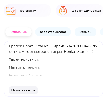
Про оплату
Как отследить заказ
Описание
Характеристики
Отзывы
В
Брелок Honkai: Star Rail Кирена 6942630804761 по
мотивам компьютерной игры "Honkai: Star Rail".
Характеристики:
Материал: акрил.
Размеры: 6,5 x 5 см.
Оригинальный и официально лицензированный
продукт.
Показать еще
Бренд: Honkai: Star Rail.
История Кирены глубоко связана с вечными