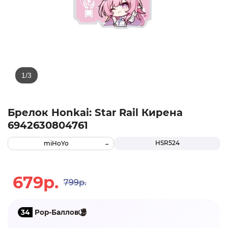
Брелок Honkai: Star Rail Кирена
6942630804761
HSR524
miHoYo
679р.
799р.
34
Pop-Баллов